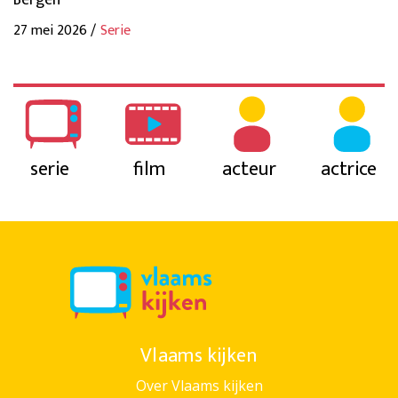
Bergen
27 mei 2026 /
Serie
serie
film
acteur
actrice
Vlaams kijken
Over Vlaams kijken