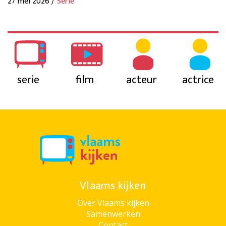
27 mei 2026 /
Serie
serie
film
acteur
actrice
Vlaams kijken
Over Vlaams kijken
Samenwerken
Contact