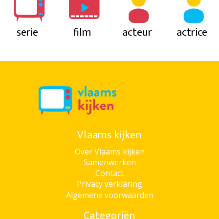
serie
film
acteur
actrice
Vlaams kijken
Over Vlaams kijken
Samenwerken
Contact
Privacy verklaring
Algemene voorwaarden
Categoriën