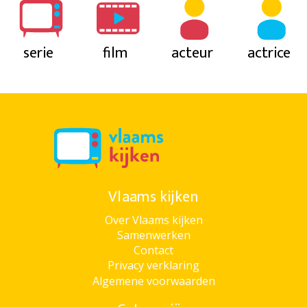
serie
film
acteur
actrice
Vlaams kijken
Over Vlaams kijken
Samenwerken
Contact
Privacy verklaring
Algemene voorwaarden