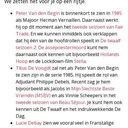
We zetten het voor je op een rijtje.
Peter Van den Begin
is binnenkort te zien in
1985
als Majoor Herman Vernaillen. Daarnaast werkt
hij op dit moment aan het
tweede seizoen van Fair
Trade
. En we kunnen inmiddels ook verklappen
dat hij één van de hoofdrollen speelt in
De twaalf
seizoen 2: De assepoestermoord
kunt hem
daarnaast ook kennen uit bijvoorbeeld
Hollands
Hoop
en de Lockdown-film
Stella
.
Titus De Voogdt
zal net als Peter Van den Begin
te zien zijn in de serie 1985. Hij speelt de rol van
Adjudant Philippe Debels. Recent zag je hem
bijvoorbeeld als Jacobs in
Mijn Slechtste Beste
Vriendin (MSBV)
en als Vinnie Scheepers in het
tweede seizoen van Beau Séjour
. Je kunt hem ook
kennen uit De Twaalf en het indrukwekkende De
Dag.
Lucie Debay
zien we vooral veel in Franstalige