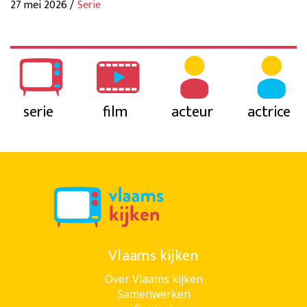
27 mei 2026 /
Serie
serie
film
acteur
actrice
Vlaams kijken
Over Vlaams kijken
Samenwerken