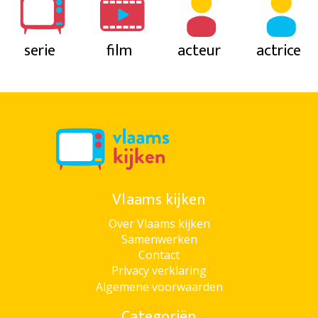
serie
film
acteur
actrice
Vlaams kijken
Over Vlaams kijken
Samenwerken
Contact
Privacy verklaring
Algemene voorwaarden
Categoriën