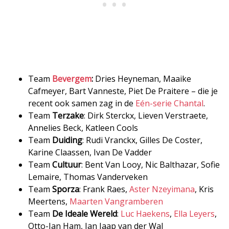
Team
Bevergem
:
Dries Heyneman, Maaike
Cafmeyer, Bart Vanneste, Piet De Praitere – die je
recent ook samen zag in de
Eén-serie Chantal
.
Team
Terzake
: Dirk Sterckx, Lieven Verstraete,
Annelies Beck, Katleen Cools
Team
Duiding
: Rudi Vranckx, Gilles De Coster,
Karine Claassen, Ivan De Vadder
Team
Cultuur
: Bent Van Looy, Nic Balthazar, Sofie
Lemaire, Thomas Vanderveken
Team
Sporza
: Frank Raes,
Aster Nzeyimana
, Kris
Meertens,
Maarten Vangramberen
Team
De Ideale Wereld
:
Luc Haekens
,
Ella Leyers
,
Otto-Jan Ham, Jan Jaap van der Wal