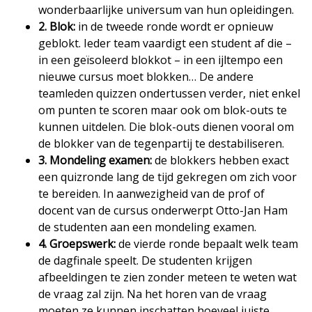
wonderbaarlijke universum van hun opleidingen.
2. Blok:
in de tweede ronde wordt er opnieuw
geblokt. Ieder team vaardigt een student af die –
in een geïsoleerd blokkot – in een ijltempo een
nieuwe cursus moet blokken… De andere
teamleden quizzen ondertussen verder, niet enkel
om punten te scoren maar ook om blok-outs te
kunnen uitdelen. Die blok-outs dienen vooral om
de blokker van de tegenpartij te destabiliseren.
3. Mondeling examen:
de blokkers hebben exact
een quizronde lang de tijd gekregen om zich voor
te bereiden. In aanwezigheid van de prof of
docent van de cursus onderwerpt Otto-Jan Ham
de studenten aan een mondeling examen.
4. Groepswerk:
de vierde ronde bepaalt welk team
de dagfinale speelt. De studenten krijgen
afbeeldingen te zien zonder meteen te weten wat
de vraag zal zijn. Na het horen van de vraag
moeten ze kunnen inschatten hoeveel juiste