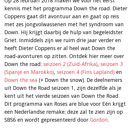
Op 28 februari 2018 maken we voor het eerst
kennis met het programma Down the road. Dieter
Coppens gaat dit avontuur aan en gaat op reis
met zes jongvolwassenen met het syndroom van
Down. Hij krijgt daarbij de hulp van begeleidster
Griet. Inmiddels zijn we ruim drie jaar verder en
heeft Dieter Coppens er al heel wat Down the
road-avonturen op zitten. Ontdek hier meer over
Down the road:
seizoen 2 (Zuid-Afrika)
,
seizoen 3
(Spanje en Marokko)
,
seizoen 4 (Fins Lapland)
en
Down the sea
(+ Down the snow). De deelnemers
uit Down the Road seizoen 1, zijn dezelfde als je
kent uit het vierde seizoen van Down the Road.
Dit programma van Roses are blue voor Eén krijgt
een Nederlandse remake; deze zal te zien zijn op
SBS6 en wordt gepresenteerd door
Gordon
.