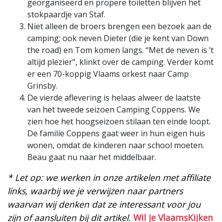
georganiseerd en propere toiletten blijven het
stokpaardje van Staf.
Niet alleen de broers brengen een bezoek aan de
camping; ook neven Dieter (die je kent van Down
the road) en Tom komen langs. “Met de neven is ’t
altijd plezier”, klinkt over de camping. Verder komt
er een 70-koppig Vlaams orkest naar Camp
Grinsby.
De vierde aflevering is helaas alweer de laatste
van het tweede seizoen Camping Coppens. We
zien hoe het hoogseizoen stilaan ten einde loopt.
De familie Coppens gaat weer in hun eigen huis
wonen, omdat de kinderen naar school moeten.
Beau gaat nu naar het middelbaar.
* Let op: we werken in onze artikelen met affiliate
links, waarbij we je verwijzen naar partners
waarvan wij denken dat ze interessant voor jou
zijn of aansluiten bij dit artikel.
Wil je VlaamsKijken