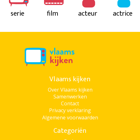
serie
film
acteur
actrice
Vlaams kijken
Over Vlaams kijken
Samenwerken
Contact
Privacy verklaring
Algemene voorwaarden
Categoriën