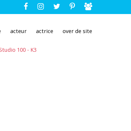
e
acteur
actrice
over de site