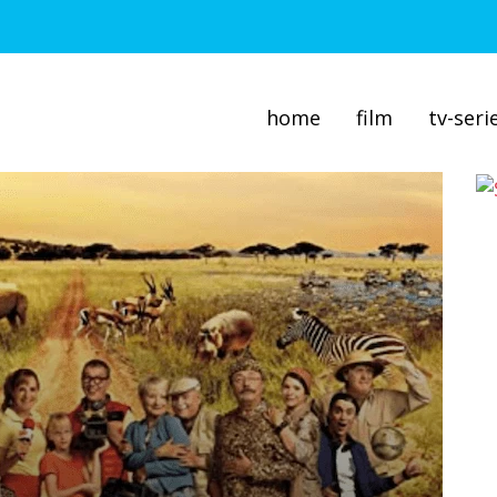
home
film
tv-seri