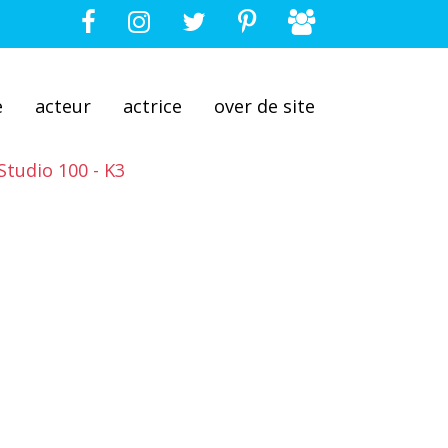
e
acteur
actrice
over de site