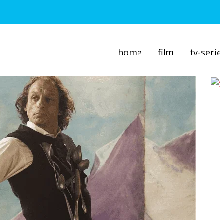
home
film
tv-seri