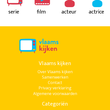
serie
film
acteur
actrice
Vlaams kijken
Over Vlaams kijken
Samenwerken
Contact
Privacy verklaring
Algemene voorwaarden
Categoriën