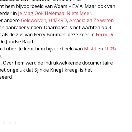
kent hem bijvoorbeeld van A’dam – E.V.A. Maar ook van
erder in
Je Mag Ook Helemaal Niets Meer
.
der andere
Geldwolven
,
H4Z4RD
,
Arcadia
en
Ze weten
 een aanrader vinden. Daarnaast is het wachten op 3
 als de zus van Ferry Bouman, deze keer in
Ferry De
n De Joodse Raad.
ouTuber. Je kent hem bijvoorbeeld van
Misfit
en
100%
.
ker. Over hem werd de indrukwekkende documentaire
et ongeluk dat Sjinkie Knegt kreeg, is het
eerd.