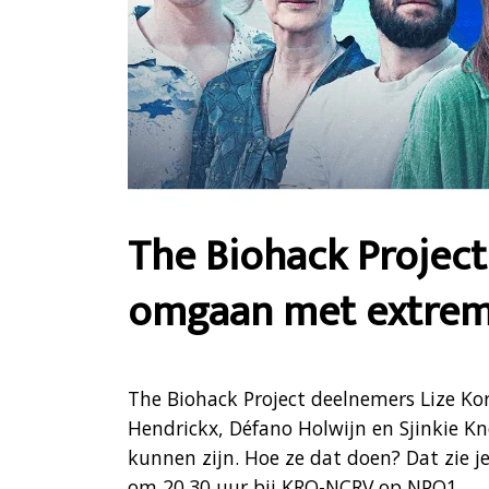
The Biohack Project
omgaan met extreme
The Biohack Project deelnemers Lize Ko
Hendrickx, Défano Holwijn en Sjinkie K
kunnen zijn. Hoe ze dat doen? Dat zie 
om 20.30 uur bij KRO-NCRV op NPO1.