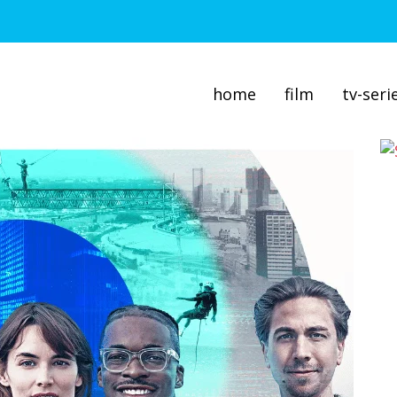
home
film
tv-seri