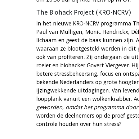
The Biohack Project (KRO-NCRV)
In het nieuwe KRO-NCRV programma The 
Paul van Mulligen, Monic Hendrickx, Dé
lichaam en geest de baas kunnen zijn. Al
waaraan ze blootgesteld worden in dit p
ook van profiteren. Zij ondergaan de u
roeier en biohacker Govert Viergever. Hi
betere stressbeheersing, focus en ontsp
bekende Nederlanders op grote hoogten
ijzingwekkende uitdagingen. Van leven
loopplank vanuit een wolkenkrabber. A
geworden, omdat het programma door tege
worden de deelnemers op de proef geste
controle houden over hun stress?