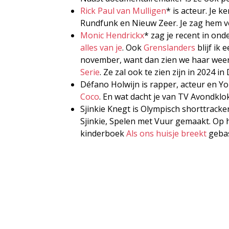
Rick Paul van Mulligen
* is acteur. Je 
Rundfunk en Nieuw Zeer. Je zag hem v
Monic Hendrickx
* zag je recent in on
alles van je
. Ook
Grenslanders
blijf ik
november, want dan zien we haar weer
Serie
. Ze zal ook te zien zijn in 2024 i
Défano Holwijn is rapper, acteur en Y
Coco
. En wat dacht je van TV Avondklok
Sjinkie Knegt is Olympisch shorttrac
Sjinkie, Spelen met Vuur gemaakt. Op h
kinderboek
Als ons huisje breekt
gebas