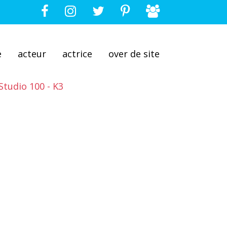
e
acteur
actrice
over de site