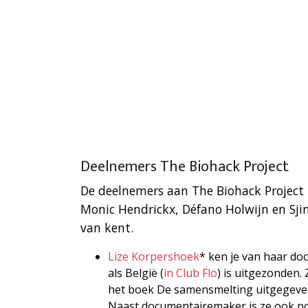
Deelnemers The Biohack Project
De deelnemers aan The Biohack Project z
Monic Hendrickx, Défano Holwijn en Sjin
van kent.
Lize Korpershoek
* ken je van haar do
als België (
in Club Flo
) is uitgezonden.
het boek De samensmelting uitgegeven
Naast documentairemaker is ze ook pod