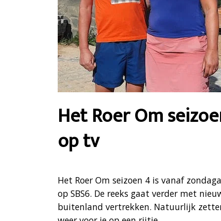
Het Roer Om seizoe
op tv
Het Roer Om seizoen 4 is vanaf zondag
op SBS6. De reeks gaat verder met nieu
buitenland vertrekken. Natuurlijk zett
weer voor je op een rijtje.