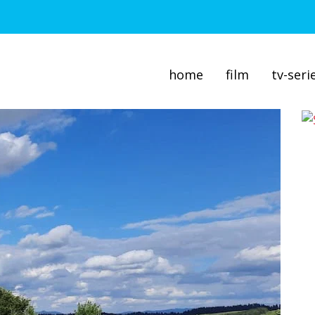
home
film
tv-seri