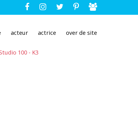
e
acteur
actrice
over de site