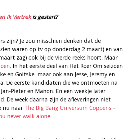
n Ik Vertrek
is gestart?
s zijn? Je zou misschien denken dat de
e zien waren op tv op donderdag 2 maart) en van
 maart zag) ook bij de vierde reeks hoort. Maar
zoen
. In het eerste deel van Het Roer Om seizoen
e en Goitske, maar ook aan Jesse, Jeremy en
ena. De eerste kandidaten die we ontmoeten na
n Jan-Pieter en Manon. En een weekje later
 De week daarna zijn de afleveringen niet
je nu naar
The Big Bang Universum Coppens
–
ou never walk alone
.