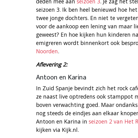
deden mee aan
seizoen 3
. Je zag het st
seizoen 3. Ik ben heel benieuwd hoe he
twee jonge dochters. En niet te vergete
voor de aankoop een lening van maar lie
geweest? En hoe kijken hun kinderen n
emigreren wordt binnenkort ook bespro
Noorden
.
Aflevering 2:
Antoon en Karina
In Zuid Spanje bevindt zich het rock ca
ze naast live optredens ook stamppot 
boven verwachting goed. Maar ondanks
nog steeds de eindjes aan elkaar knope
Antoon en Karina in
seizoen 2 van Het 
kijken via Kijk.nl.