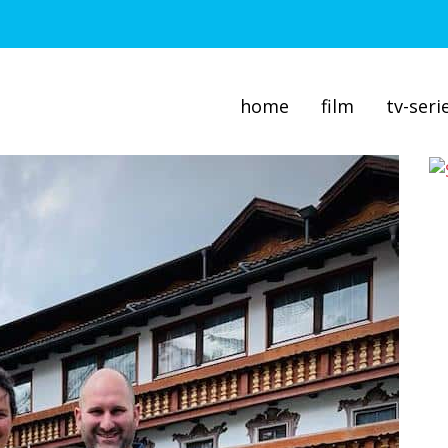
home
film
tv-seri