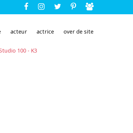
e
acteur
actrice
over de site