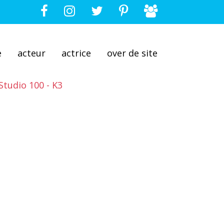
e
acteur
actrice
over de site