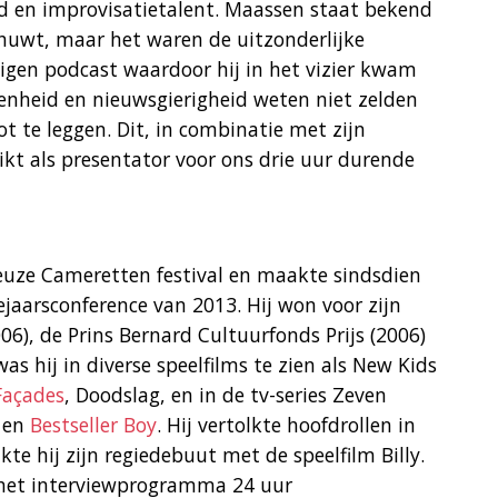
id en improvisatietalent. Maassen staat bekend
schuwt, maar het waren de uitzonderlijke
igen podcast waardoor hij in het vizier kwam
penheid en nieuwsgierigheid weten niet zelden
 te leggen. Dit, in combinatie met zijn
t als presentator voor ons drie uur durende
euze Cameretten festival en maakte sindsdien
aarsconference van 2013. Hij won voor zijn
006), de Prins Bernard Cultuurfonds Prijs (2006)
as hij in diverse speelfilms te zien als New Kids
Façades
, Doodslag, en in de tv-series Zeven
z en
Bestseller Boy
. Hij vertolkte hoofdrollen in
e hij zijn regiedebuut met de speelfilm Billy.
n het interviewprogramma 24 uur