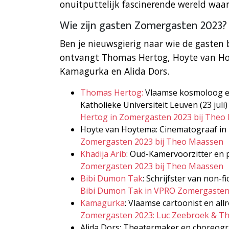
onuitputtelijk fascinerende wereld waari
Wie zijn gasten Zomergasten 2023?
Ben je nieuwsgierig naar wie de gasten
ontvangt Thomas Hertog, Hoyte van Ho
Kamagurka en Alida Dors.
Thomas Hertog:
Vlaamse kosmoloog en
Katholieke Universiteit Leuven (23 juli
Hertog in Zomergasten 2023 bij Theo
Hoyte van Hoytema: Cinematograaf in H
Zomergasten 2023 bij Theo Maassen
Khadija Arib
: Oud-Kamervoorzitter en p
Zomergasten 2023 bij Theo Maassen
Bibi Dumon Tak
: Schrijfster van non-f
Bibi Dumon Tak in VPRO Zomergasten
Kamagurka
: Vlaamse cartoonist en al
Zomergasten 2023: Luc Zeebroek & T
Alida Dors: Theatermaker en choreogr