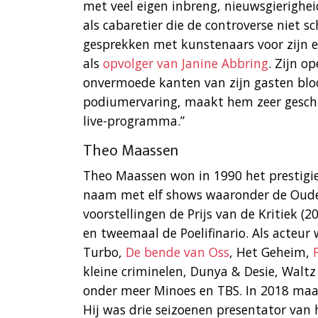
met veel eigen inbreng, nieuwsgierighe
als cabaretier die de controverse niet 
gesprekken met kunstenaars voor zijn e
als
opvolger van Janine Abbring
. Zijn o
onvermoede kanten van zijn gasten bloot
podiumervaring, maakt hem zeer geschik
live-programma.”
Theo Maassen
Theo Maassen won in 1990 het prestigi
naam met elf shows waaronder de Oudej
voorstellingen de Prijs van de Kritiek (2
en tweemaal de Poelifinario. Als acteur w
Turbo,
De bende van Oss
, Het Geheim,
kleine criminelen, Dunya & Desie, Walt
onder meer Minoes en TBS. In 2018 maakt
Hij was drie seizoenen presentator va