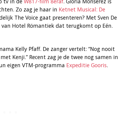
 tv in de
W817-film 8eraf
. Gloria Monserez is
hten. Zo zag je haar in
Ketnet Musical: De
ijdelijk The Voice gaat presenteren? Met Sven De
en van Hotel Römantiek dat terugkomt op Eén.
ama Kelly Pfaff. De zanger vertelt: “Nog nooit
t Kenji.” Recent zag je de twee nog samen in
 hun eigen VTM-programma
Expeditie Gooris
.