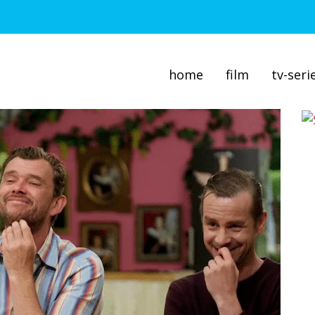
home
film
tv-seri