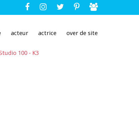
e
acteur
actrice
over de site