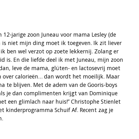
n 12-jarige zoon Juneau voor mama Lesley (de
is niet mijn ding moet ik toegeven. Ik zit liever
k ben wel verzot op zoete lekkernij. Zolang er
is. En die liefde deel ik met Juneau, mijn zoon
 dan, leve de mama, glüten- en lactosevrij moet
over calorieën… dan wordt het moeilijk. Maar
ema te blijven. Met de adem van de Gooris-boys
 als je dan complimenten krijgt van Dominique
et een glimlach naar huis!” Christophe Stienlet
het kinderprogramma Schuif Af. Recent zag je
n.