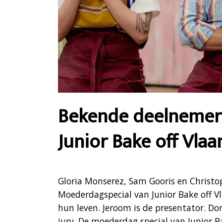
Bekende deelnemer
Junior Bake off Vla
Gloria Monserez, Sam Gooris en Christo
Moederdagspecial van Junior Bake off V
hun leven. Jeroom is de presentator. D
jury. De moederdag special van Junior 