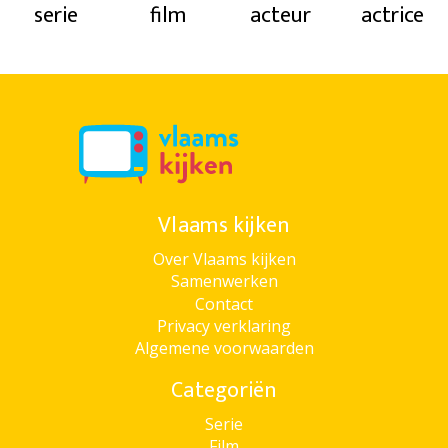
serie
film
acteur
actrice
Vlaams kijken
Over Vlaams kijken
Samenwerken
Contact
Privacy verklaring
Algemene voorwaarden
Categoriën
Serie
Film