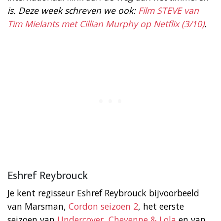
is. Deze week schreven we ook:
Film STEVE van
Tim Mielants met Cillian Murphy op Netflix (3/10)
.
Eshref Reybrouck
Je kent regisseur Eshref Reybrouck bijvoorbeeld
van Marsman,
Cordon seizoen 2
, het eerste
seizoen van
Undercover
,
Cheyenne & Lola
en van