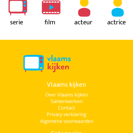
serie
film
acteur
actrice
Vlaams kijken
Over Vlaams kijken
Samenwerken
Contact
Privacy verklaring
Algemene voorwaarden