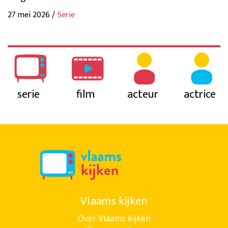
27 mei 2026 /
Serie
serie
film
acteur
actrice
Vlaams kijken
Over Vlaams kijken