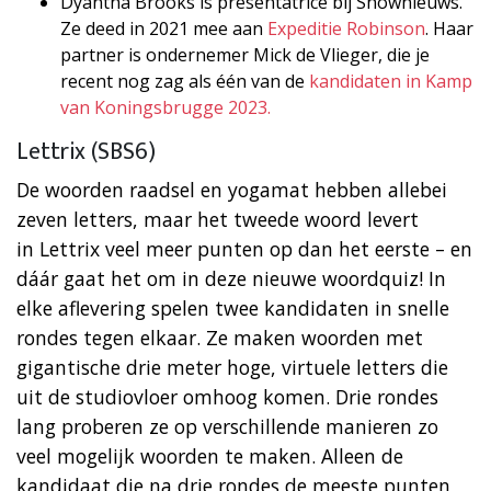
Dyantha Brooks is presentatrice bij Shownieuws.
Ze deed in 2021 mee aan
Expeditie Robinson
. Haar
partner is ondernemer Mick de Vlieger, die je
recent nog zag als één van de
kandidaten in Kamp
van Koningsbrugge 2023.
Lettrix (SBS6)
De woorden raadsel en yogamat hebben allebei
zeven letters, maar het tweede woord levert
in Lettrix veel meer punten op dan het eerste – en
dáár gaat het om in deze nieuwe woordquiz! In
elke aflevering spelen twee kandidaten in snelle
rondes tegen elkaar. Ze maken woorden met
gigantische drie meter hoge, virtuele letters die
uit de studiovloer omhoog komen. Drie rondes
lang proberen ze op verschillende manieren zo
veel mogelijk woorden te maken. Alleen de
kandidaat die na drie rondes de meeste punten