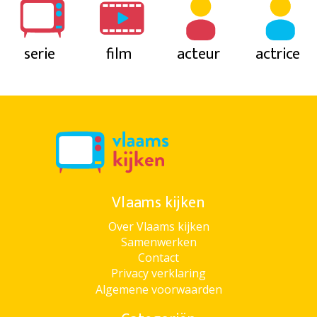
serie
film
acteur
actrice
Vlaams kijken
Over Vlaams kijken
Samenwerken
Contact
Privacy verklaring
Algemene voorwaarden