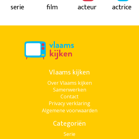
serie
film
acteur
actrice
Vlaams kijken
Over Vlaams kijken
Samenwerken
Contact
Privacy verklaring
Algemene voorwaarden
Categoriën
Serie