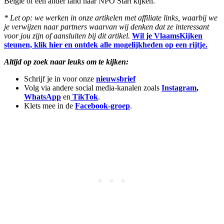
België of een ander land naar NPO Start kijken.
* Let op: we werken in onze artikelen met affiliate links, waarbij we
je verwijzen naar partners waarvan wij denken dat ze interessant
voor jou zijn of aansluiten bij dit artikel.
Wil je VlaamsKijken
steunen, klik hier en ontdek alle mogelijkheden op een rijtje.
Altijd op zoek naar leuks om te kijken:
Schrijf je in voor onze
nieuwsbrief
Volg via andere social media-kanalen zoals
Instagram
,
WhatsApp
en
TikTok
.
Klets mee in de
Facebook-groep
.