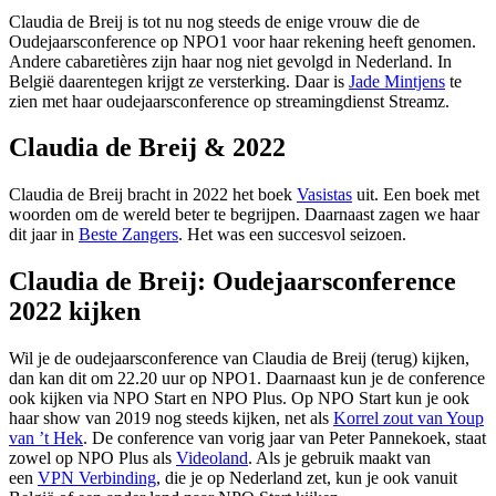
Claudia de Breij is tot nu nog steeds de enige vrouw die de
Oudejaarsconference op NPO1 voor haar rekening heeft genomen.
Andere cabaretières zijn haar nog niet gevolgd in Nederland. In
België daarentegen krijgt ze versterking. Daar is
Jade Mintjens
te
zien met haar oudejaarsconference op streamingdienst Streamz.
Claudia de Breij & 2022
Claudia de Breij bracht in 2022 het boek
Vasistas
uit. Een boek met
woorden om de wereld beter te begrijpen. Daarnaast zagen we haar
dit jaar in
Beste Zangers
. Het was een succesvol seizoen.
Claudia de Breij: Oudejaarsconference
2022 kijken
Wil je de oudejaarsconference van Claudia de Breij (terug) kijken,
dan kan dit om 22.20 uur op NPO1. Daarnaast kun je de conference
ook kijken via NPO Start en NPO Plus. Op NPO Start kun je ook
haar show van 2019 nog steeds kijken, net als
Korrel zout van Youp
van ’t Hek
. De conference van vorig jaar van Peter Pannekoek, staat
zowel op NPO Plus als
Videoland
. Als je gebruik maakt van
een
VPN Verbinding
, die je op Nederland zet, kun je ook vanuit