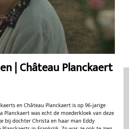
en | Château Planckaert
aerts en Château Planckaert is op 96-jarige
sta Planckaert was echt de moederkloek van deze
dje bij dochter Christa en haar man Eddy
Planckaerts in Frankrijk. Zo was ze ook te zien