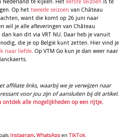
n Nederland te kijken. Het
eerste seizoen
is te
ingen. Op het
tweede seizoen
van Château
wachten, want die komt op 26 juni naar
n wil je alle afleveringen van Château
, dan kan dit via VRT NU. Daar heb je vanuit
nodig, die je op België kunt zetten. Hier vind je
k naar liefde
. Op VTM Go kun je dan weer naar
lanckaerts.
 affiliate links, waarbij we je verwijzen naar
ssant voor jou zijn of aansluiten bij dit artikel.
n ontdek alle mogelijkheden op een rijtje.
zoals
Instagram
,
WhatsApp
en
TikTok
.