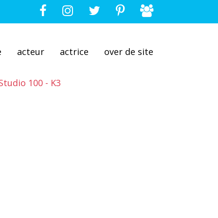
e
acteur
actrice
over de site