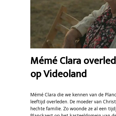
Mémé Clara overled
op Videoland
Mémé Clara die we kennen van de Planck
leeftijd overleden. De moeder van Chri
hechte familie. Zo woonde ze al een tij
Planckaert op het kasteeldomein van de 