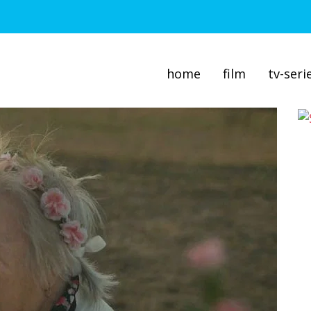
home
film
tv-seri