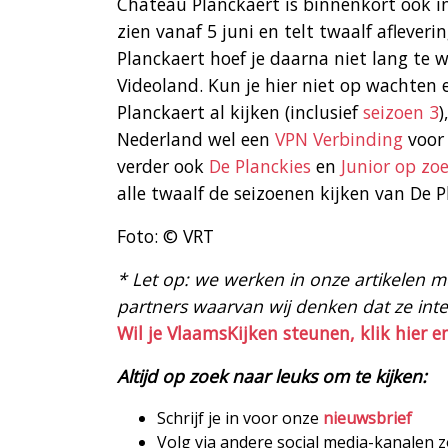
Château Planckaert is binnenkort ook i
zien vanaf 5 juni en telt twaalf aflever
Planckaert hoef je daarna niet lang te 
Videoland. Kun je hier niet op wachten e
Planckaert al kijken (inclusief
seizoen 3
)
Nederland wel een
VPN Verbinding
voor 
verder ook
De Planckies
en
Junior op zoe
alle twaalf de seizoenen kijken van De P
Foto: © VRT
* Let op: we werken in onze artikelen met
partners waarvan wij denken dat ze intere
Wil je VlaamsKijken steunen, klik hier e
Altijd op zoek naar leuks om te kijken:
Schrijf je in voor onze
nieuwsbrief
Volg via andere social media-kanalen 