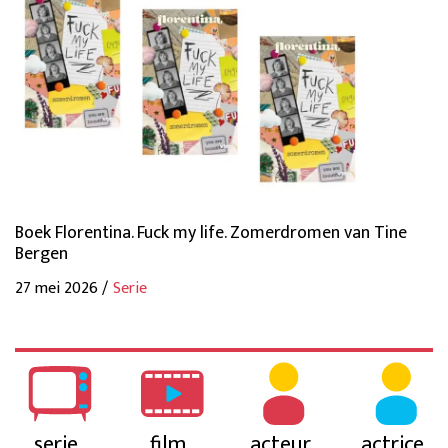
Boek Florentina. Fuck my life. Zomerdromen van Tine
Bergen
27 mei 2026 /
Serie
serie
film
acteur
actrice