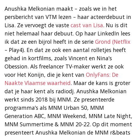
Anushka Melkonian maakt – zoals we in het
persbericht van VTM lezen – haar acteerdebuut in
Lisa. Ze vervoegt de vaste
cast van Lisa
. Nu is dit
niet helemaal haar debuut. Op haar LinkedIn lees
ik dat ze een bijrol heeft in de serie
Grond (Netflix
– Play4). En dat ze ook een aantal rolletjes heeft
gehad in kortfilms, zoals Vincent en Nina’s
Obession. Als freelancer TV-maker werkt ze ook
voor Het Konijn, die je kent van
OnlyFans: De
Naakte Vlaamse waarheid
. Maar de kans is groter
dat je haar kent als radiodj. Anushka Melkonian
werkt sinds 2018 bij MNM. Ze presenteerde
programma’s als MNM Urban 50, MNM
Generation ABC, MNM Weekend, MNM Late Night,
MNM Summertime & MNM 20-22. Op dit moment
presenteert Anushka Melkonian de MNM r&beats