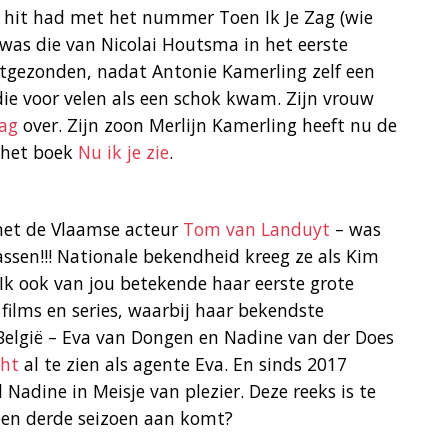
e hit had met het nummer Toen Ik Je Zag (wie
l was die van Nicolai Houtsma in het eerste
uitgezonden, nadat Antonie Kamerling zelf een
die voor velen als een schok kwam. Zijn vrouw
zag
over. Zijn zoon Merlijn Kamerling heeft nu de
 het boek
Nu ik je zie
.
met de Vlaamse acteur
Tom van Landuyt
– was
passen!!! Nationale bekendheid kreeg ze als Kim
 Ik ook van jou betekende haar eerste grote
n films en series, waarbij haar bekendste
 België – Eva van Dongen en Nadine van der Does
cht
al te zien als agente Eva. En sinds 2017
 Nadine in Meisje van plezier. Deze reeks is te
s een derde seizoen aan komt?