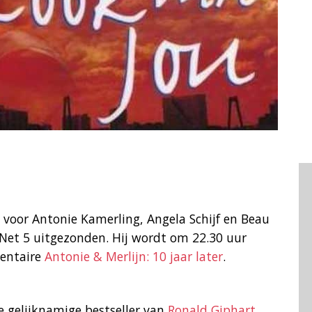
n voor Antonie Kamerling, Angela Schijf en Beau
Net 5 uitgezonden. Hij wordt om 22.30 uur
entaire
Antonie & Merlijn: 10 jaar later
.
e gelijknamige bestseller van
Ronald Giphart
.