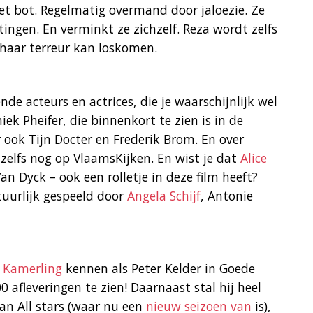
et bot. Regelmatig overmand door jaloezie. Ze
ngen. En verminkt ze zichzelf. Reza wordt zelfs
 haar terreur kan loskomen.
ende acteurs en actrices, die je waarschijnlijk wel
iek Pheifer, die binnenkort te zien is in de
 ook Tijn Docter en Frederik Brom. En over
elfs nog op VlaamsKijken. En wist je dat
Alice
 Dyck – ook een rolletje in deze film heeft?
tuurlijk gespeeld door
Angela Schijf
, Antonie
 Kamerling
kennen als Peter Kelder in Goede
00 afleveringen te zien! Daarnaast stal hij heel
van All stars (waar nu een
nieuw seizoen van
is),