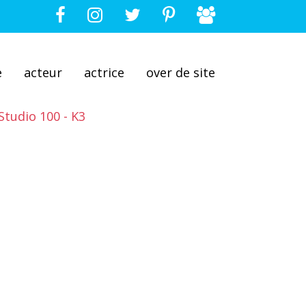
e
acteur
actrice
over de site