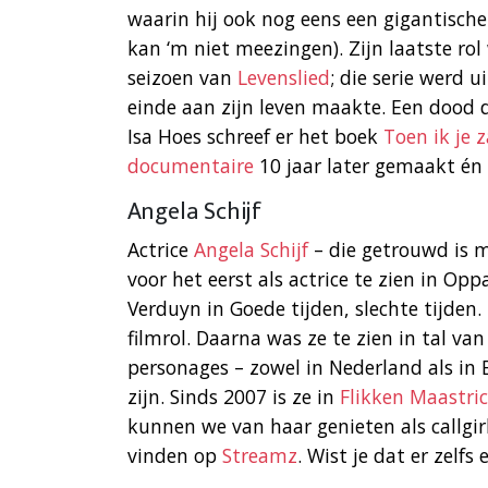
waarin hij ook nog eens een gigantisch
kan ‘m niet meezingen). Zijn laatste ro
seizoen van
Levenslied
; die serie werd 
einde aan zijn leven maakte. Een dood 
Isa Hoes schreef er het boek
Toen ik je 
documentaire
10 jaar later gemaakt én
Angela Schijf
Actrice
Angela Schijf
– die getrouwd is 
voor het eerst als actrice te zien in Op
Verduyn in Goede tijden, slechte tijden.
filmrol. Daarna was ze te zien in tal va
personages – zowel in Nederland als in
zijn. Sinds 2007 is ze in
Flikken Maastri
kunnen we van haar genieten als callgirl
vinden op
Streamz
. Wist je dat er zelf