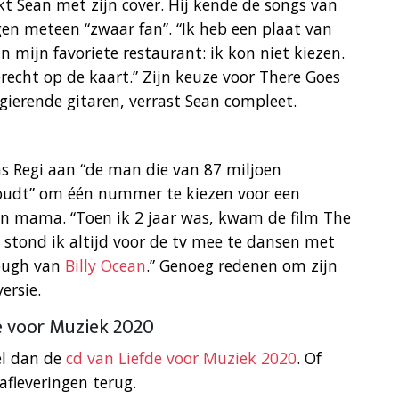
t Sean met zijn cover. Hij kende de songs van
en meteen “zwaar fan”. “Ik heb een plaat van
n mijn favoriete restaurant: ik kon niet kiezen.
erecht op de kaart.” Zijn keuze voor There Goes
 gierende gitaren, verrast Sean compleet.
ns Regi aan “de man die van 87 miljoen
oudt” om één nummer te kiezen voor een
ijn mama. “Toen ik 2 jaar was, kwam de film The
e stond ik altijd voor de tv mee te dansen met
ough van
Billy Ocean
.” Genoeg redenen om zijn
ersie.
e voor Muziek 2020
el dan de
cd van Liefde voor Muziek 2020
. Of
afleveringen terug.