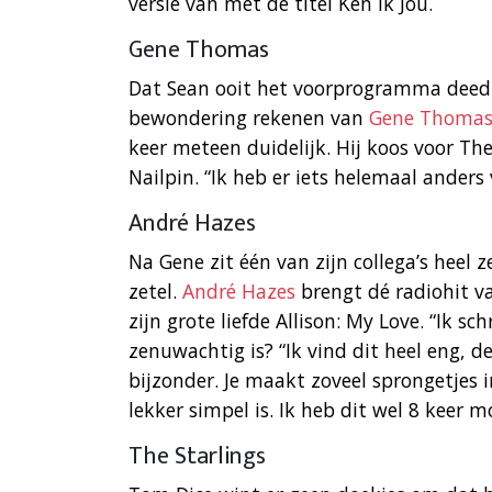
versie van met de titel Ken Ik Jou.
Gene Thomas
Dat Sean ooit het voorprogramma deed v
bewondering rekenen van
Gene Thoma
keer meteen duidelijk. Hij koos voor Th
Nailpin. “Ik heb er iets helemaal anders
André Hazes
Na Gene zit één van zijn collega’s heel 
zetel.
André Hazes
brengt dé radiohit va
zijn grote liefde Allison: My Love. “Ik s
zenuwachtig is? “Ik vind dit heel eng, de
bijzonder. Je maakt zoveel sprongetjes in
lekker simpel is. Ik heb dit wel 8 keer 
The Starlings