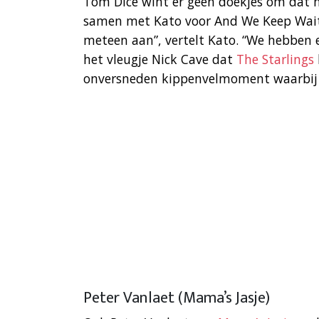
Tom Dice wint er geen doekjes om dat hij
samen met Kato voor And We Keep Wait
meteen aan”, vertelt Kato. “We hebben e
het vleugje Nick Cave dat
The Starlings
onversneden kippenvelmoment waarbij 
Peter Vanlaet (Mama’s Jasje)