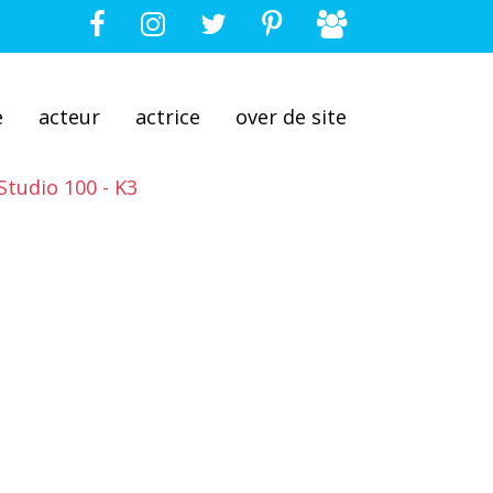
e
acteur
actrice
over de site