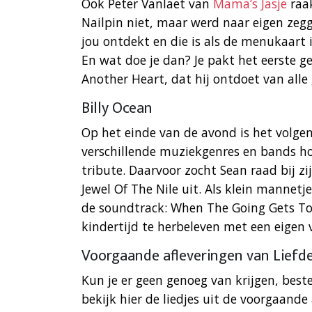
Ook Peter Vanlaet van
Mama’s Jasje
raak
Nailpin niet, maar werd naar eigen zegg
jou ontdekt en die is als de menukaart i
En wat doe je dan? Je pakt het eerste g
Another Heart, dat hij ontdoet van alle
Billy Ocean
Op het einde van de avond is het volge
verschillende muziekgenres en bands h
tribute. Daarvoor zocht Sean raad bij z
Jewel Of The Nile uit. Als klein mannetj
de soundtrack: When The Going Gets T
kindertijd te herbeleven met een eigen v
Voorgaande afleveringen van Liefd
Kun je er geen genoeg van krijgen, best
bekijk hier de liedjes uit de voorgaande 