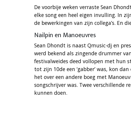
De voorbije weken verraste Sean Dhondt 
elke song een heel eigen invulling. In zi
de bewerkingen van zijn collega’s. En d
Nailpin en Manoeuvres
Sean Dhondt is naast Qmusic-dj en pres
werd bekend als zingende drummer va
festivalweides deed vollopen met hun ste
tot zijn 10de een ‘gabber’ was, kon da
het over een andere boeg met Manoeuvre
songschrijver was. Twee verschillende r
kunnen doen.