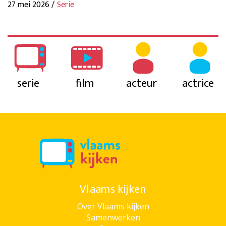
27 mei 2026 /
Serie
serie
film
acteur
actrice
Vlaams kijken
Over Vlaams kijken
Samenwerken