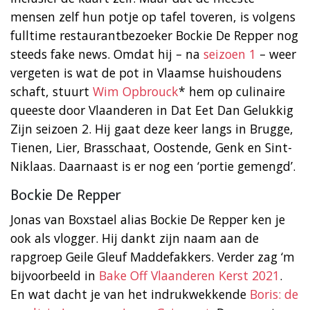
mensen zelf hun potje op tafel toveren, is volgens
fulltime restaurantbezoeker Bockie De Repper nog
steeds fake news. Omdat hij – na
seizoen 1
– weer
vergeten is wat de pot in Vlaamse huishoudens
schaft, stuurt
Wim Opbrouck
* hem op culinaire
queeste door Vlaanderen in Dat Eet Dan Gelukkig
Zijn seizoen 2. Hij gaat deze keer langs in Brugge,
Tienen, Lier, Brasschaat, Oostende, Genk en Sint-
Niklaas. Daarnaast is er nog een ‘portie gemengd’.
Bockie De Repper
Jonas van Boxstael alias Bockie De Repper ken je
ook als vlogger. Hij dankt zijn naam aan de
rapgroep Geile Gleuf Maddefakkers. Verder zag ‘m
bijvoorbeeld in
Bake Off Vlaanderen Kerst 2021
.
En wat dacht je van het indrukwekkende
Boris: de