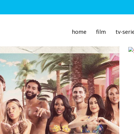
home
film
tv-seri