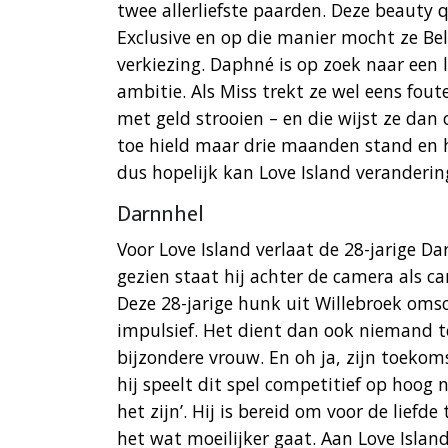
twee allerliefste paarden. Deze beauty
Exclusive en op die manier mocht ze Be
verkiezing. Daphné is op zoek naar een
ambitie. Als Miss trekt ze wel eens fou
met geld strooien – en die wijst ze dan 
toe hield maar drie maanden stand en ha
dus hopelijk kan Love Island veranderin
Darnnhel
Voor Love Island verlaat de 28-jarige 
gezien staat hij achter de camera als 
Deze 28-jarige hunk uit Willebroek omschr
impulsief. Het dient dan ook niemand te
bijzondere vrouw. En oh ja, zijn toeko
hij speelt dit spel competitief op hoog 
het zijn’. Hij is bereid om voor de lief
het wat moeilijker gaat. Aan Love Islan