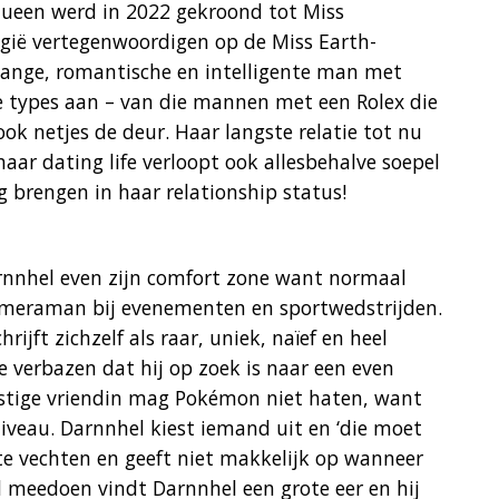
 queen werd in 2022 gekroond tot Miss
lgië vertegenwoordigen op de Miss Earth-
 lange, romantische en intelligente man met
te types aan – van die mannen met een Rolex die
ook netjes de deur. Haar langste relatie tot nu
ar dating life verloopt ook allesbehalve soepel
g brengen in haar relationship status!
Darnnhel even zijn comfort zone want normaal
cameraman bij evenementen en sportwedstrijden.
ijft zichzelf als raar, uniek, naïef en heel
 verbazen dat hij op zoek is naar een even
mstige vriendin mag Pokémon niet haten, want
niveau. Darnnhel kiest iemand uit en ‘die moet
de te vechten en geeft niet makkelijk op wanneer
d meedoen vindt Darnnhel een grote eer en hij