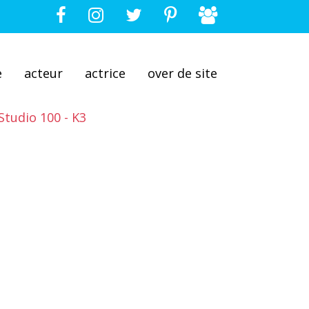
e
acteur
actrice
over de site