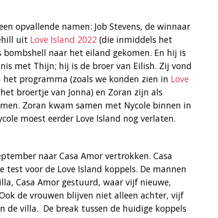
k een opvallende namen: Job Stevens, de winnaar
ill uit
Love Island 2022
(die inmiddels het
als bombshell naar het eiland gekomen. En hij is
s met Thijn; hij is de broer van Eilish. Zij vond
 in het programma (zoals we konden zien in
Love
(het broertje van Jonna) en Zoran zijn als
omen. Zoran kwam samen met Nycole binnen in
ycole moest eerder Love Island nog verlaten.
september naar Casa Amor vertrokken. Casa
ie test voor de Love Island koppels. De mannen
lla, Casa Amor gestuurd, waar vijf nieuwe,
ok de vrouwen blijven niet alleen achter, vijf
 de villa. ​ De break tussen de huidige koppels