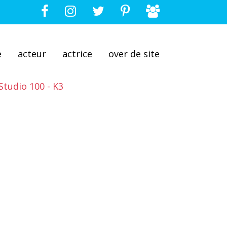
e
acteur
actrice
over de site