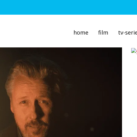
home
film
tv-seri