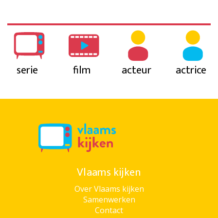
serie
film
acteur
actrice
Vlaams kijken
Over Vlaams kijken
Samenwerken
Contact