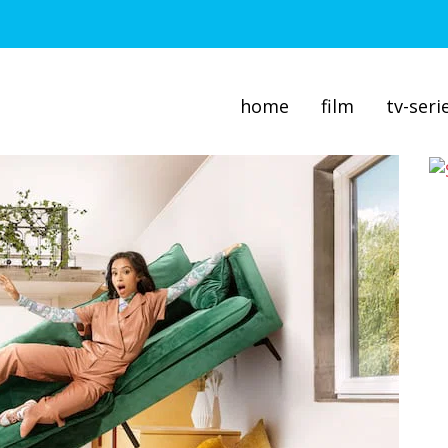
home
film
tv-seri