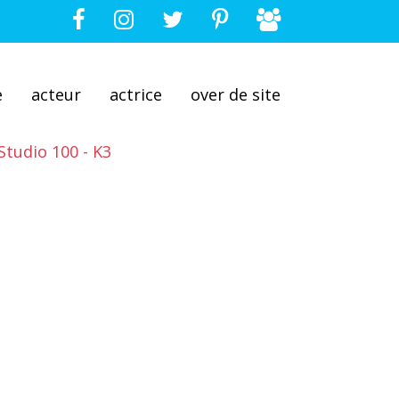
e
acteur
actrice
over de site