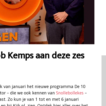
ob Kemps aan deze zes
ek van januari het nieuwe programma De 10
ator – die we ook kennen van
Snollebollekes
–
st. Zo kun je van 1 tot en met 6 januari
n bij Kijk.nl. zien. Ontdek hier alles over het