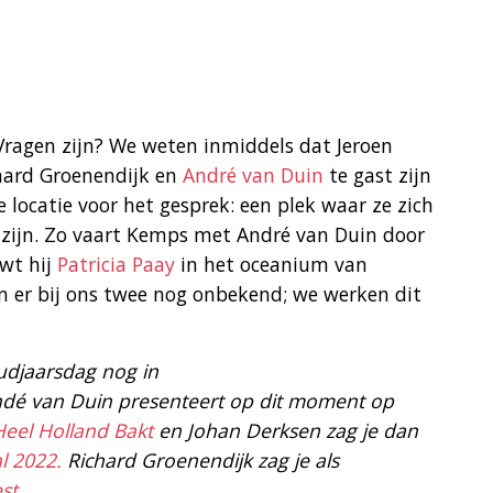
ragen zijn? We weten inmiddels dat Jeroen
chard Groenendijk en
André van Duin
te gast zijn
e locatie voor het gesprek: een plek waar ze zich
 zijn. Zo vaart Kemps met André van Duin door
wt hij
Patricia Paay
in het oceanium van
jn er bij ons twee nog onbekend; we werken dit
udjaarsdag nog in
ndé van Duin presenteert op dit moment op
Heel Holland Bakt
en Johan Derksen zag je dan
l 2022.
Richard Groenendijk zag je als
st
.