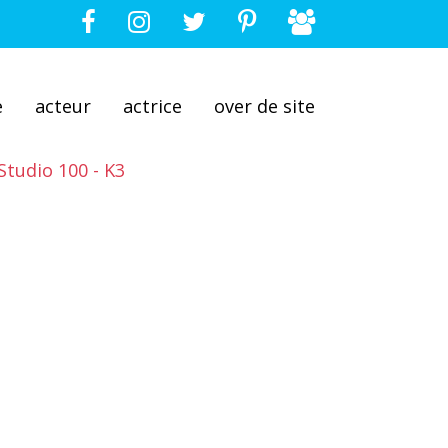
e
acteur
actrice
over de site