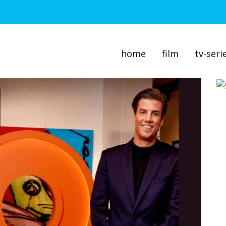
home
film
tv-seri