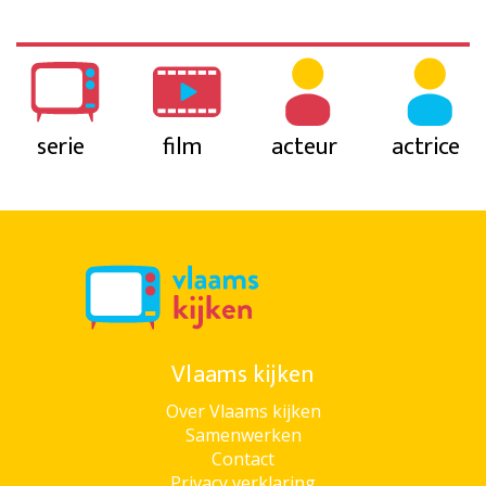
serie
film
acteur
actrice
Vlaams kijken
Over Vlaams kijken
Samenwerken
Contact
Privacy verklaring