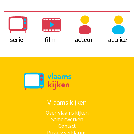
serie
film
acteur
actrice
Vlaams kijken
Over Vlaams kijken
Samenwerken
Contact
Privacy verklaring