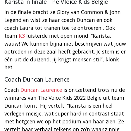
Karista in finale The Vloice Kids België
In de finale bracht ze Glory van Common & John
Legend en wist ze haar coach Duncan en ook
coach Laura tot tranen toe te ontroeren . Ook
team
K3
luisterde met open mond: “Karista,
wauw! We kunnen bijna niet beschrijven wat jouw
optreden in deze zaal heeft gebracht. Je stem is er
één uit de duizend. Jij krijgt mensen stil”, klonk
het.
Coach Duncan Laurence
Coach
Duncan Laurence
is ontzettend trots nu de
winnares van The Voice Kids 2022 België uit team
Duncan komt. Hij vertelt: “Karista is een heel
verlegen meisje, wat super hard in contrast staat
met hetgeen we op het podium van haar zien. Ze
vertelt haar verhaal telkens op zo’n waanzinnig