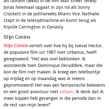
als Gordon Gekko in de film Wall Street terwijl
Jonas helemaal opgaat in zijn rol als Sonny
Crockett in de politiereeks Miami Vice. Nathalie
stapt in de teletijdmachine en komt terug als
Krystle Carrington in Dynasty.
Stijn Coninx
Stijn Coninx
vertelt over hoe hij bij toeval Hector,
de populaire film uit 1987 met Urbanus, heeft
geregisseerd. “Het was snel beklonken. Ik
assisteerde toen Dominique Deruddere, maar die
kon de film niet maken. Ik kreeg een telefoontje
op vrijdag en op maandag was ik ineens
gepromoveerd! Het was een fantastische belevenis
en een groot avontuur met
Urbain
. Ik denk dat ik
meer kippen heb gevangen in die periode dan in
de rest van mijn leven!”