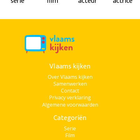
serie
film
acteur
actrice
Vlaams kijken
Over Vlaams kijken
Samenwerken
Contact
Privacy verklaring
Algemene voorwaarden
Categoriën
Serie
Film