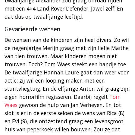
twaalfjarige Alexander zou graag offroad rijden
met een 4×4 Land Rover Defender. Jawel zelf! En
dat dus op twaalfjarige leeftijd.
Gevarieerde wensen
De wensen van de kinderen zijn heel divers. Zo wil
de negenjarige Merijn graag met zijn liefje Maïthe
van tien trouwen. Maar kinderen mogen niet
trouwen. Toch? Tom Waes steekt een handje toe.
De twaalfjarige Hannah Laure gaat dan weer voor
actie; zij wil een looping maken met een
stuntvliegtuig. En de elfjarige Anton wil graag zijn
eigen horrorfilm regisseren. Daarbij regelt
Tom
Waes
gewoon de hulp van Jan Verheyen. En tot
slot is er in de eerste seioen de wens van Rica (8)
en Evi (9), die ontzettend graag een levensgroot
huis van peperkoek willen bouwen. Zou ze dat