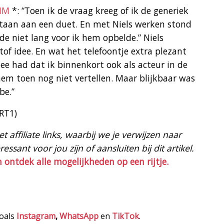
IM
*: “Toen ik de vraag kreeg of ik de generiek
ntaan aan een duet. En met Niels werken stond
e niet lang voor ik hem opbelde.” Niels
of idee. En wat het telefoontje extra plezant
e had dat ik binnenkort ook als acteur in de
 hem toen nog niet vertellen. Maar blijkbaar was
be.”
VRT1)
 affiliate links, waarbij we je verwijzen naar
ssant voor jou zijn of aansluiten bij dit artikel.
n ontdek alle mogelijkheden op een rijtje.
zoals
Instagram
,
WhatsApp
en
TikTok
.