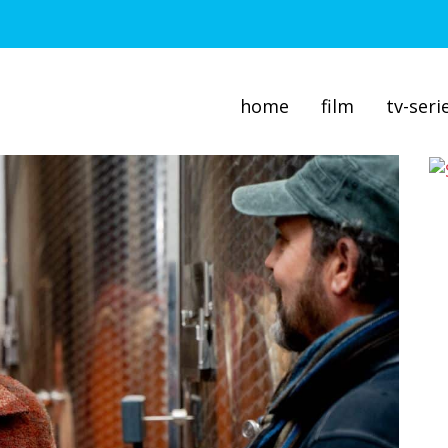
home
film
tv-seri