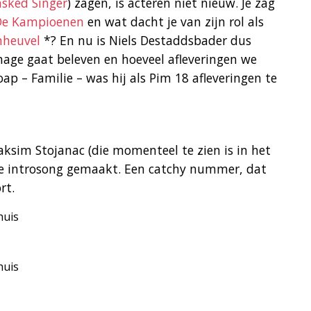
sked Singer
) zagen, is acteren niet nieuw. Je zag
De Kampioenen
en wat dacht je van zijn rol als
nheuvel
*? En nu is Niels Destaddsbader dus
nage gaat beleven en hoeveel afleveringen we
ap – Familie – was hij als Pim 18 afleveringen te
sim Stojanac (die momenteel te zien is in het
we introsong gemaakt. Een catchy nummer, dat
rt.
huis
huis