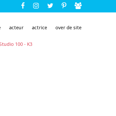
e
acteur
actrice
over de site