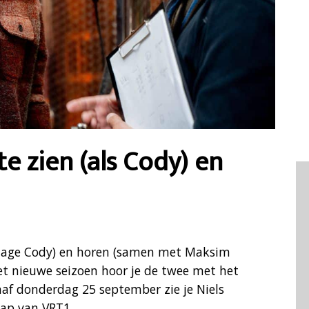
e zien (als Cody) en
sonage Cody) en horen (samen met Maksim
het nieuwe seizoen hoor je de twee met het
naf donderdag 25 september zie je Niels
oap van VRT1.