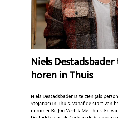
Niels Destadsbader t
horen in Thuis
Niels Destadsbader is te zien (als per
Stojanac) in Thuis. Vanaf de start van 
nummer Bij Jou Voel Ik Me Thuis. En va
Destadsbader als Cody in de Vlaamse s