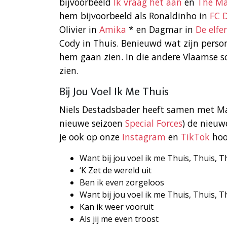
bijvoorbeeld
Ik vraag het aan
en
The Ma
hem bijvoorbeeld als Ronaldinho in
FC 
Olivier in
Amika
* en Dagmar in
De elfe
Cody in Thuis. Benieuwd wat zijn perso
hem gaan zien. In die andere Vlaamse so
zien.
Bij Jou Voel Ik Me Thuis
Niels Destadsbader heeft samen met Mak
nieuwe seizoen
Special Forces
) de nieu
je ook op onze
Instagram
en
TikTok
hoo
Want bij jou voel ik me Thuis, Thuis, T
‘K Zet de wereld uit
Ben ik even zorgeloos
Want bij jou voel ik me Thuis, Thuis, T
Kan ik weer vooruit
Als jij me even troost