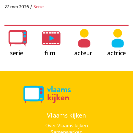
27 mei 2026 /
Serie
serie
film
acteur
actrice
Vlaams kijken
Over Vlaams kijken
Samenwerken