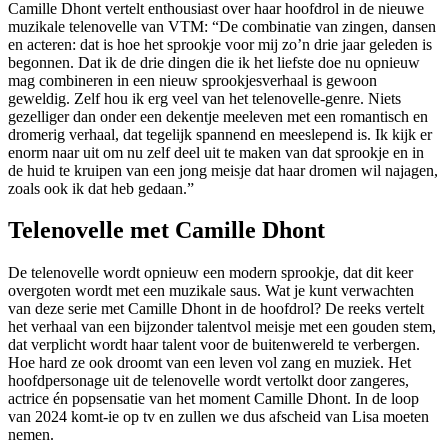
Camille Dhont vertelt enthousiast over haar hoofdrol in de nieuwe
muzikale telenovelle van VTM: “De combinatie van zingen, dansen
en acteren: dat is hoe het sprookje voor mij zo’n drie jaar geleden is
begonnen. Dat ik de drie dingen die ik het liefste doe nu opnieuw
mag combineren in een nieuw sprookjesverhaal is gewoon
geweldig. Zelf hou ik erg veel van het telenovelle-genre. Niets
gezelliger dan onder een dekentje meeleven met een romantisch en
dromerig verhaal, dat tegelijk spannend en meeslepend is. Ik kijk er
enorm naar uit om nu zelf deel uit te maken van dat sprookje en in
de huid te kruipen van een jong meisje dat haar dromen wil najagen,
zoals ook ik dat heb gedaan.”
Telenovelle met Camille Dhont
De telenovelle wordt opnieuw een modern sprookje, dat dit keer
overgoten wordt met een muzikale saus. Wat je kunt verwachten
van deze serie met Camille Dhont in de hoofdrol? De reeks vertelt
het verhaal van een bijzonder talentvol meisje met een gouden stem,
dat verplicht wordt haar talent voor de buitenwereld te verbergen.
Hoe hard ze ook droomt van een leven vol zang en muziek. Het
hoofdpersonage uit de telenovelle wordt vertolkt door zangeres,
actrice én popsensatie van het moment Camille Dhont. In de loop
van 2024 komt-ie op tv en zullen we dus afscheid van Lisa moeten
nemen.