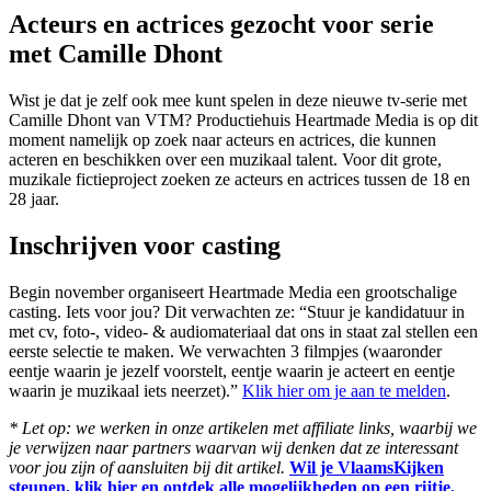
Acteurs en actrices gezocht voor serie
met Camille Dhont
Wist je dat je zelf ook mee kunt spelen in deze nieuwe tv-serie met
Camille Dhont van VTM? Productiehuis Heartmade Media is op dit
moment namelijk op zoek naar acteurs en actrices, die kunnen
acteren en beschikken over een muzikaal talent. Voor dit grote,
muzikale fictieproject zoeken ze acteurs en actrices tussen de 18 en
28 jaar.
Inschrijven voor casting
Begin november organiseert Heartmade Media een grootschalige
casting. Iets voor jou? Dit verwachten ze: “Stuur je kandidatuur in
met cv, foto-, video- & audiomateriaal dat ons in staat zal stellen een
eerste selectie te maken. We verwachten 3 filmpjes (waaronder
eentje waarin je jezelf voorstelt, eentje waarin je acteert en eentje
waarin je muzikaal iets neerzet).”
Klik hier om je aan te melden
.
* Let op: we werken in onze artikelen met affiliate links, waarbij we
je verwijzen naar partners waarvan wij denken dat ze interessant
voor jou zijn of aansluiten bij dit artikel.
Wil je VlaamsKijken
steunen, klik hier en ontdek alle mogelijkheden op een rijtje.