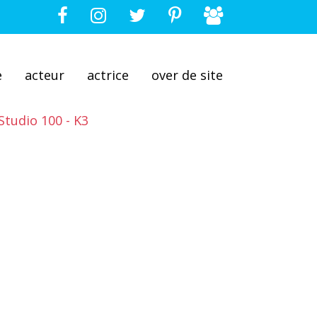
e
acteur
actrice
over de site