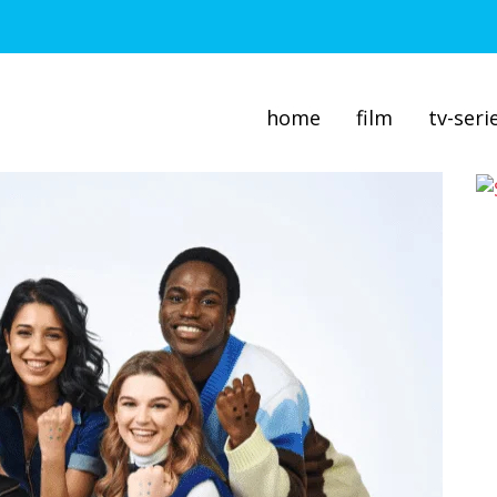
home
film
tv-seri