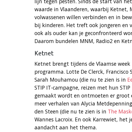
lijn tegen pesten. Sinds de start van het 
waarde in Vlaanderen, waarbij Ketnet,
volwassenen willen verbinden en in bew
bij kinderen. Het treft ook jongeren en
ook als ouder kan je geconfronteerd wor
Daarom bundelen MNM, Radio2 en Ketne
Ketnet
Ketnet brengt tijdens de Vlaamse week t
programma. Lotte De Clerck, Francisco 
Sarah Mouhamou (die nu te zien is in
E
STIP IT-campagne, reizen met hun STIP 
gemaakt wordt en ontmoeten er groot e
meer verhalen van Alycia Metdepennin
den Steen (die nu te zien is in
The Maske
Wannes Lacroix. En ook Karrewiet, het 
aandacht aan het thema.