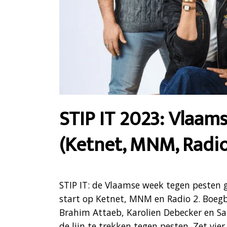
STIP IT 2023: Vlaam
(Ketnet, MNM, Radi
STIP IT: de Vlaamse week tegen pesten g
start op Ketnet, MNM en Radio 2. Boegbe
Brahim Attaeb, Karolien Debecker en 
de lijn te trekken tegen pesten. Zet vi