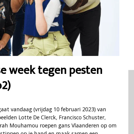
se week tegen pesten
o2)
aat vandaag (vrijdag 10 februari 2023) van
elden Lotte De Clerck, Francisco Schuster,
Sarah Mouhamou roepen gans Vlaanderen op om
er stippen op je hand en maak samen een