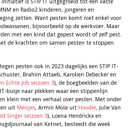
initiatief is STIP IT uitgegroeid tot een vaste
 MNM en Radio2 kinderen, jongeren en
eging zetten. Want pesten komt niet enkel voor
 volwassenen, bijvoorbeeld op de werkvoer. Maar
den met een kind dat gepest wordt of zelf pest.
t de krachten om samen pesten te stoppen.
egen pesten ook in 2023 dagelijks een STIP IT-
Schuster, Brahim Attaeb, Karolien Debecker en
en Echte Job seizoen 3
), de boegbeelden van de
IT-busje naar plekken waar een stippenlijn
n klein met een verhaal over pesten. Met onder
gen uit
Meisjes
, Armin Mola uit
Hoodie
, Julie Van
d Singer seizoen 3
), Loena Hendrickx en
jeugdjournaal van Ketnet, besteedt die week