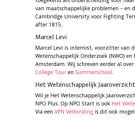
toegekend als onderscheiding voor haar 
van maatschappelijke problemen – en de
Cambridge University voor Fighting Te
after 1815.
Marcel Levi
Marcel Levi is internist, voorzitter van
Wetenschappelijk Onderzoek (NWO) en h
Amsterdam. Wij schreven eerder al ove
College Tour
en
Summerschool
.
Het Wetenschappelijk Jaaroverzicht
Wil je Het Wetenschappelijk Jaaroverzic
NPO Plus. Op NPO Start is ook
Het Wete
Via een
VPN Verbinding
is dit ook mogeli