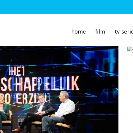
home
film
tv-seri