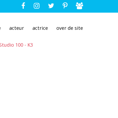
e
acteur
actrice
over de site