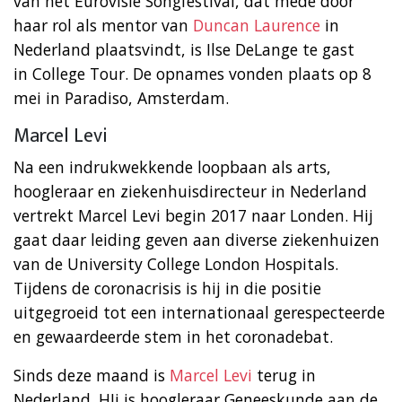
van het Eurovisie Songfestival, dat mede door
haar rol als mentor van
Duncan Laurence
in
Nederland plaatsvindt, is Ilse DeLange te gast
in College Tour. De opnames vonden plaats op 8
mei in Paradiso, Amsterdam.
Marcel Levi
Na een indrukwekkende loopbaan als arts,
hoogleraar en ziekenhuisdirecteur in Nederland
vertrekt Marcel Levi begin 2017 naar Londen. Hij
gaat daar leiding geven aan diverse ziekenhuizen
van de University College London Hospitals.
Tijdens de coronacrisis is hij in die positie
uitgegroeid tot een internationaal gerespecteerde
en gewaardeerde stem in het coronadebat.
Sinds deze maand is
Marcel Levi
terug in
Nederland. HIj is hoogleraar Geneeskunde aan de