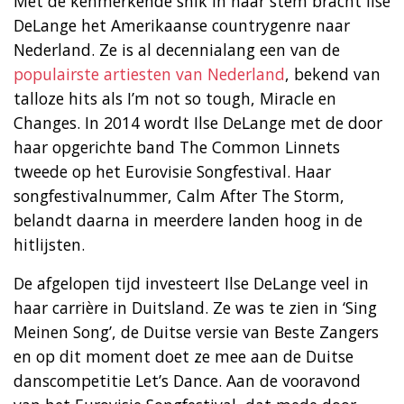
Met de kenmerkende snik in haar stem bracht Ilse
DeLange het Amerikaanse countrygenre naar
Nederland. Ze is al decennialang een van de
populairste artiesten van Nederland
, bekend van
talloze hits als I’m not so tough, Miracle en
Changes. In 2014 wordt Ilse DeLange met de door
haar opgerichte band The Common Linnets
tweede op het Eurovisie Songfestival. Haar
songfestivalnummer, Calm After The Storm,
belandt daarna in meerdere landen hoog in de
hitlijsten.
De afgelopen tijd investeert Ilse DeLange veel in
haar carrière in Duitsland. Ze was te zien in ‘Sing
Meinen Song’, de Duitse versie van Beste Zangers
en op dit moment doet ze mee aan de Duitse
danscompetitie Let’s Dance. Aan de vooravond