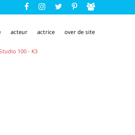
e
acteur
actrice
over de site