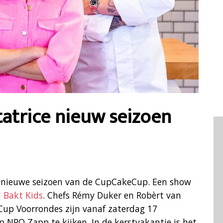
tatrice nieuw seizoen
et nieuwe seizoen van de CupCakeCup. Een show
 Bakt Kids
. Chefs Rémy Duker en Robèrt van
up Voorrondes zijn vanaf zaterdag 17
NPO Zapp te kijken. In de kerstvakantie is het