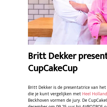
Britt Dekker presen
CupCakeCup
Britt Dekker is de presentatrice van h
die je kunt vergelijken met
Heel Holland
Beckhoven vormen de jury. De CupCakeC
december om 09.25 uur bij AVROTROS op 