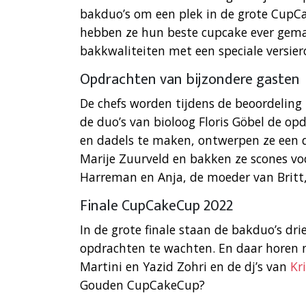
bakduo’s om een plek in de grote CupCa
hebben ze hun beste cupcake ever gema
bakkwaliteiten met een speciale versie
Opdrachten van bijzondere gasten
De chefs worden tijdens de beoordeling 
de duo’s van bioloog Floris Göbel de op
en dadels te maken, ontwerpen ze een d
Marije Zuurveld en bakken ze scones v
Harreman en Anja, de moeder van Britt
Finale CupCakeCup 2022
In de grote finale staan de bakduo’s dri
opdrachten te wachten. En daar horen na
Martini en Yazid Zohri en de dj’s van
Kr
Gouden CupCakeCup?