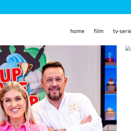
home
film
tv-seri