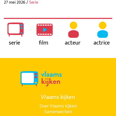
27 mei 2026 /
Serie
serie
film
acteur
actrice
Vlaams kijken
Over Vlaams kijken
Samenwerken