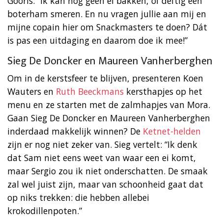
Gooris: “Ik kan nog geen ei bakken, of deftig een
boterham smeren. En nu vragen jullie aan mij en
mijne copain hier om Snackmasters te doen? Dát
is pas een uitdaging en daarom doe ik mee!”
Sieg De Doncker en Maureen Vanherberghen
Om in de kerstsfeer te blijven, presenteren Koen
Wauters en
Ruth Beeckmans
kersthapjes op het
menu en ze starten met de zalmhapjes van Mora.
Gaan Sieg De Doncker en Maureen Vanherberghen
inderdaad makkelijk winnen? De
Ketnet-helden
zijn er nog niet zeker van. Sieg vertelt: “Ik denk
dat Sam niet eens weet van waar een ei komt,
maar Sergio zou ik niet onderschatten. De smaak
zal wel juist zijn, maar van schoonheid gaat dat
op niks trekken: die hebben allebei
krokodillenpoten.”