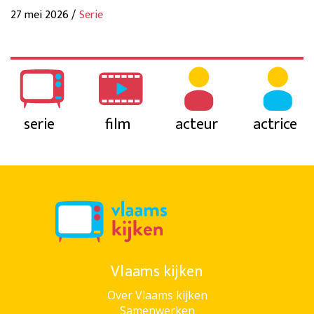
27 mei 2026 /
Serie
serie
film
acteur
actrice
Vlaams kijken
Over Vlaams kijken
Samenwerken